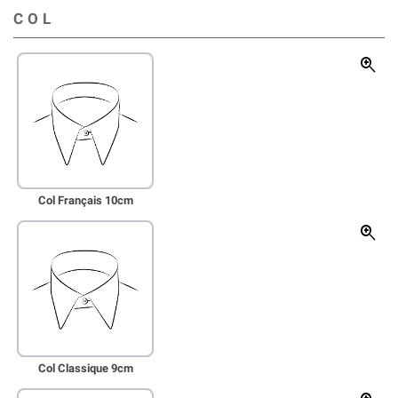
COL
zoom_in
Col Français 10cm
zoom_in
Col Classique 9cm