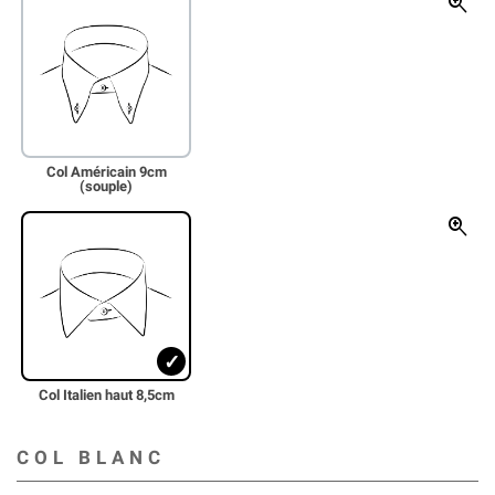
zoom_in
Col Américain 9cm
(souple)
zoom_in
Col Italien haut 8,5cm
COL BLANC