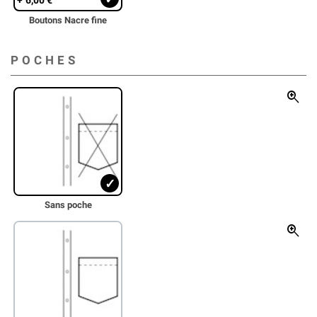
Boutons Nacre fine
POCHES
zoom_in
Sans poche
zoom_in