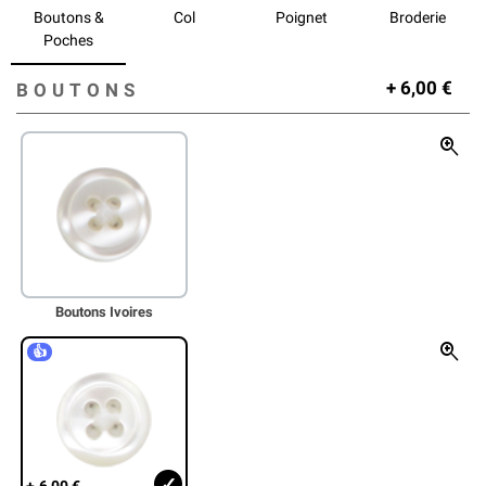
Boutons &
Col
Poignet
Broderie
Poches
+
6,00
€
BOUTONS
zoom_in
Boutons Ivoires
zoom_in
👍
+
6,00
€